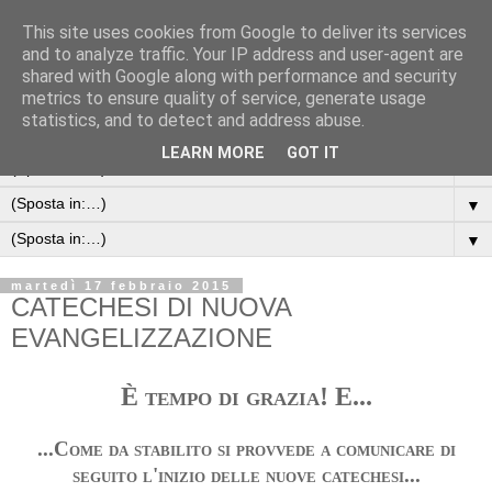
This site uses cookies from Google to deliver its services
Parrocchia Santi Martino e
and to analyze traffic. Your IP address and user-agent are
shared with Google along with performance and security
Quirico
metrics to ensure quality of service, generate usage
statistics, and to detect and address abuse.
LEARN MORE
GOT IT
▼
▼
▼
martedì 17 febbraio 2015
CATECHESI DI NUOVA
EVANGELIZZAZIONE
È tempo di grazia! E...
...Come da stabilito si provvede a comunicare di
seguito l'inizio delle nuove catechesi...