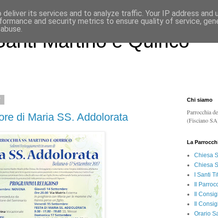
deliver its services and to analyze traffic. Your IP address and
formance and security metrics to ensure quality of service, ge
 abuse.
anti Martino e Quirico
7
Chi siamo
Parrocchia de
ore di Maria SS. Addolorata
(Fisciano SA
La Parrocch
Chiesa S
Chiesa S
I Santi Ti
Il Parroc
Il Consig
Il Consig
Orario S