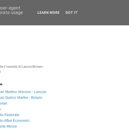
 user-agent
nerate usage
LEARN MORE
GOT IT
lla Co
munità di Lancusi/Bolano
)
ia
an Martino Vescovo - Lancusi
an Quirico Martire - Bolano
tolari
o
lio Pastorale
lio Affari Economici
ante Messe