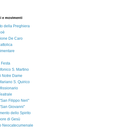
i e movimenti
to della Preghiera
Noè
ione De Caro
attolica
imentare
 Festa
ifonico S. Martino
i Notre Dame
ariano S. Quirico
issionario
eatrale
"San Filippo Neri"
 "San Giovanni"
ento dello Spirito
ore di Gesù
 Neocatecumenale