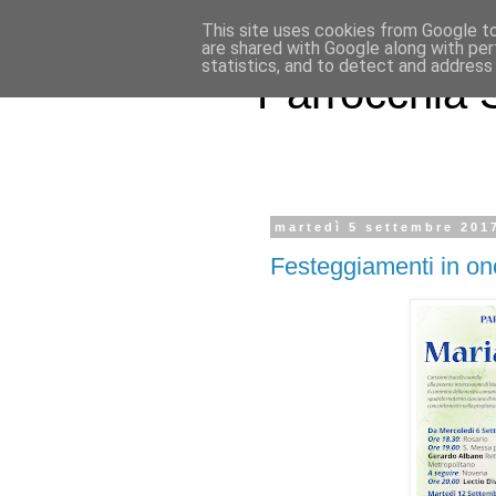
This site uses cookies from Google to 
are shared with Google along with per
statistics, and to detect and address
Parrocchia S
martedì 5 settembre 201
Festeggiamenti in on