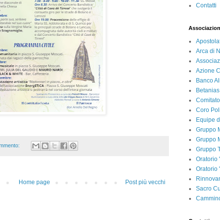
Contatti
Associazion
Apostola
Arca di 
Associaz
Azione C
Banco Al
Betanias
Comitato
Coro Pol
Equipe d
Gruppo M
Gruppo M
mmento:
Gruppo T
Oratorio 
Oratorio
Rinnovam
Home page
Post più vecchi
Sacro Cu
Cammino