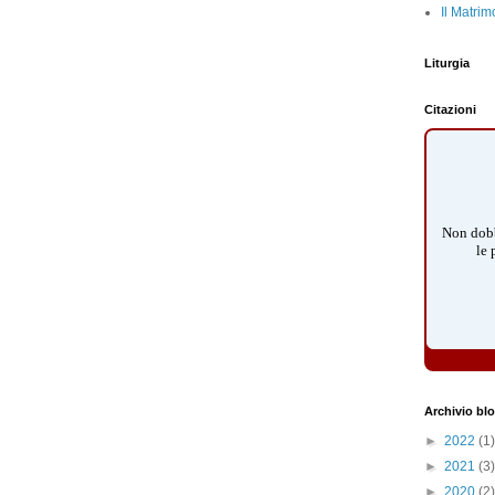
Il Matrim
Liturgia
Citazioni
Non dobb
le 
Archivio bl
►
2022
(1)
►
2021
(3)
►
2020
(2)