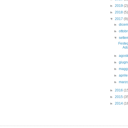
►
2019
(2)
►
2018
(5)
▼
2017
(9)
►
dice
►
ottob
▼
sett
Festeg
Add
►
agos
►
giug
►
magg
►
april
►
marz
►
2016
(1
►
2015
(3
►
2014
(1