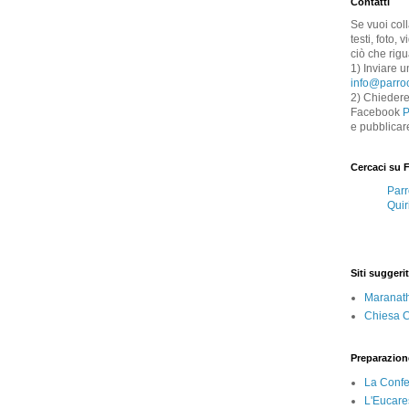
Contatti
Se vuoi col
testi, foto,
ciò che rigu
1) Inviare u
info@parroc
2) Chiedere
Facebook
P
e pubblicar
Cercaci su 
Parr
Quir
Siti suggerit
Maranat
Chiesa Ca
Preparazion
La Conf
L'Eucare