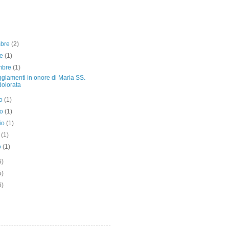
mbre
(2)
re
(1)
embre
(1)
giamenti in onore di Maria SS.
olorata
to
(1)
no
(1)
io
(1)
e
(1)
o
(1)
5)
5)
6)