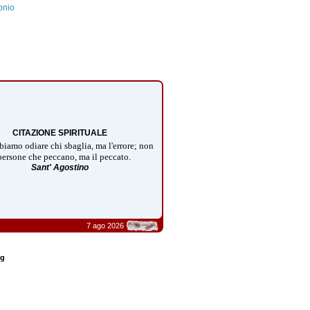
onio
CITAZIONE SPIRITUALE
iamo odiare chi sbaglia, ma l'errore; non
persone che peccano, ma il peccato.
Sant' Agostino
7 ago 2026
og