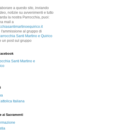
laborare a questo sito, inviando
 video, notizie su avvenimenti e tutto
arda la nostra Parrocchia, puoi:
na mail a
chiasantimartinoequirico.it
 l'ammissione al gruppo di
arrocchia Santi Martino e Quirico
e un post sul gruppo
Facebook
occhia Santi Martino e
ico
i
ha
ttolica Italiana
e ai Sacramenti
ermazione
stia