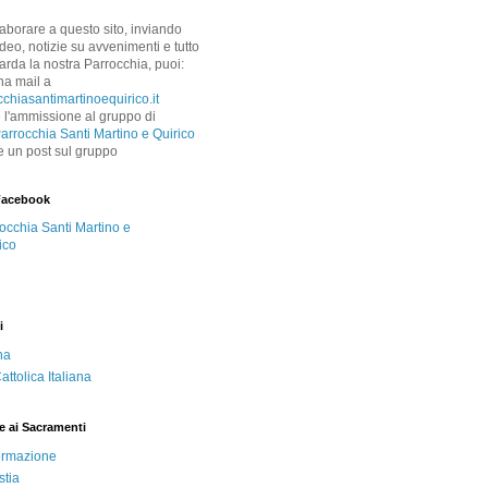
laborare a questo sito, inviando
 video, notizie su avvenimenti e tutto
arda la nostra Parrocchia, puoi:
na mail a
chiasantimartinoequirico.it
 l'ammissione al gruppo di
arrocchia Santi Martino e Quirico
e un post sul gruppo
Facebook
occhia Santi Martino e
ico
i
ha
ttolica Italiana
e ai Sacramenti
ermazione
stia