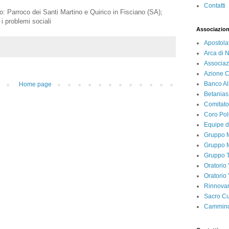
Contatti
o: Parroco dei Santi Martino e Quirico in Fisciano (SA);
r i problemi sociali
Associazion
Apostola
Arca di 
Associaz
Azione C
Banco Al
Home page
Betanias
Comitato
Coro Pol
Equipe d
Gruppo M
Gruppo M
Gruppo T
Oratorio 
Oratorio
Rinnovam
Sacro Cu
Cammino