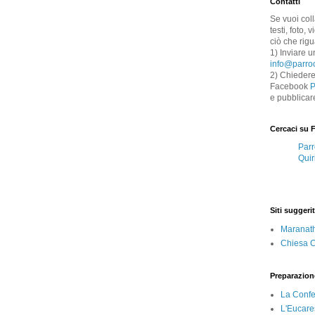
Contatti
Se vuoi col
testi, foto,
ciò che rigu
1) Inviare u
info@parroc
2) Chiedere
Facebook
P
e pubblicar
Cercaci su 
Parr
Quir
Siti suggerit
Maranat
Chiesa Ca
Preparazion
La Conf
L'Eucare