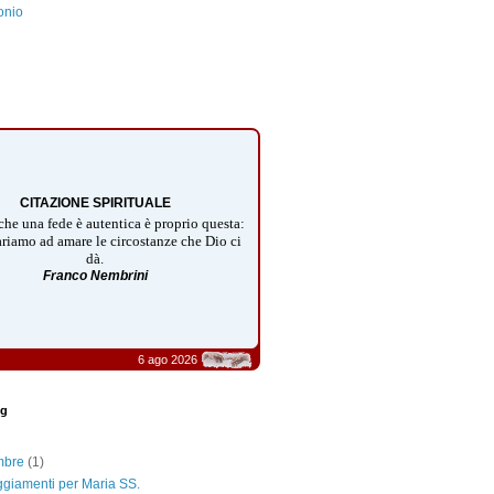
onio
CITAZIONE SPIRITUALE
che una fede è autentica è proprio questa:
riamo ad amare le circostanze che Dio ci
dà.
Franco Nembrini
6 ago 2026
og
embre
(1)
ggiamenti per Maria SS.