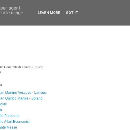
 user-agent
nerate usage
LEARN MORE
GOT IT
lla Co
munità di Lancusi/Bolano
)
ia
an Martino Vescovo - Lancusi
an Quirico Martire - Bolano
tolari
co
lio Pastorale
lio Affari Economici
ante Messe