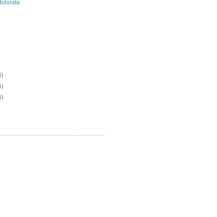
olorata
5)
5)
6)