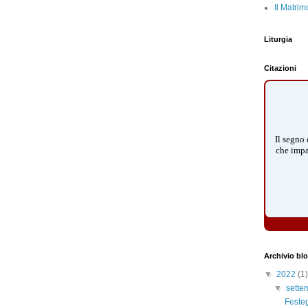
Il Matrim
Liturgia
Citazioni
Il segno 
che impa
Archivio bl
▼
2022
(1)
▼
sett
Feste