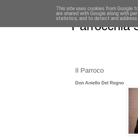
This site uses cookies from Google to 
are shared with Google along with per
statistics, and to detect and address
Parrocchia S
Il Parroco
Don Aniello Del Regno