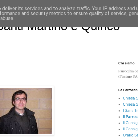
deliver its services and to analyze traffic. Your IP address and
formance and security metrics to ensure quality of service, ge
 abuse.
anti Martino e Quirico
Chi siamo
Parrocchia de
(Fisciano SA
La Parrocch
Chiesa S
Chiesa S
I Santi Ti
Il Parro
Il Consig
Il Consig
Orario S