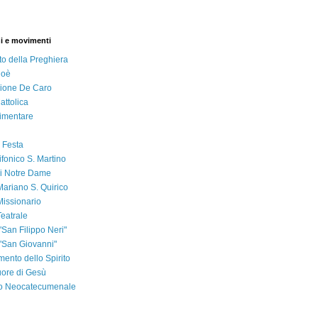
i e movimenti
to della Preghiera
Noè
ione De Caro
attolica
imentare
 Festa
ifonico S. Martino
i Notre Dame
ariano S. Quirico
issionario
eatrale
"San Filippo Neri"
 "San Giovanni"
ento dello Spirito
ore di Gesù
 Neocatecumenale