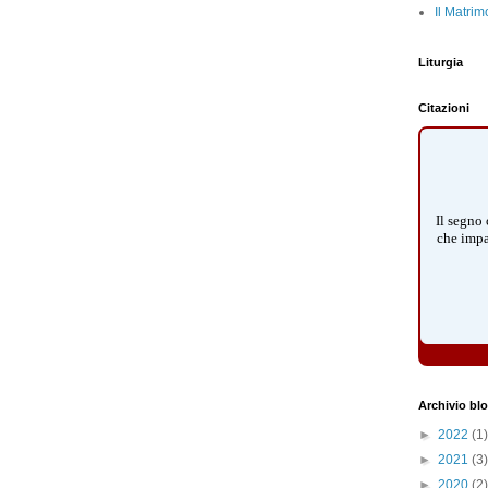
Il Matrim
Liturgia
Citazioni
Il segno 
che impa
Archivio bl
►
2022
(1)
►
2021
(3)
►
2020
(2)