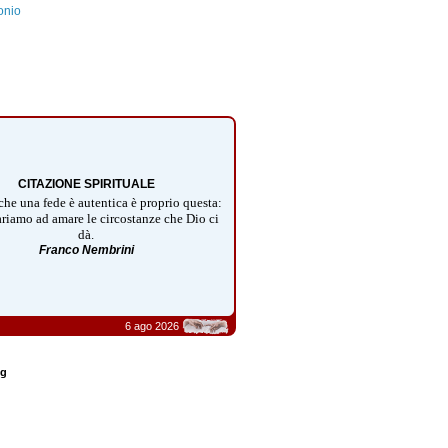
onio
CITAZIONE SPIRITUALE
che una fede è autentica è proprio questa:
riamo ad amare le circostanze che Dio ci
dà.
Franco Nembrini
6 ago 2026
og