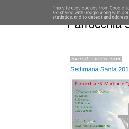
This site uses cookies from Google to 
are shared with Google along with per
statistics, and to detect and address
Parrocchia S
martedì 9 aprile 2019
Settimana Santa 20