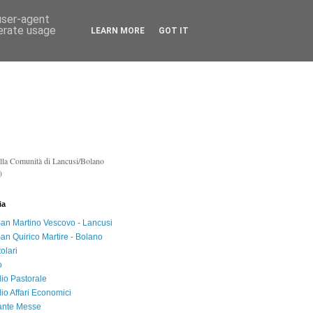
 user-agent
nerate usage
LEARN MORE
GOT IT
lla Co
munità di Lancusi/Bolano
)
ia
an Martino Vescovo - Lancusi
an Quirico Martire - Bolano
tolari
o
lio Pastorale
lio Affari Economici
ante Messe