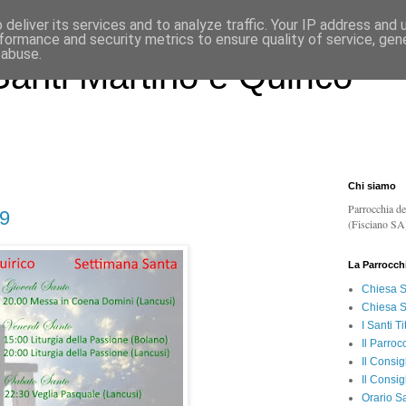
deliver its services and to analyze traffic. Your IP address and
formance and security metrics to ensure quality of service, ge
 abuse.
anti Martino e Quirico
Chi siamo
Parrocchia de
19
(Fisciano SA
La Parrocch
Chiesa S
Chiesa S
I Santi Ti
Il Parroc
Il Consig
Il Consig
Orario S