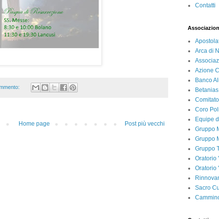
Contatti
Associazion
Apostola
Arca di 
Associaz
Azione C
Banco Al
mmento:
Betanias
Comitato
Coro Pol
Equipe d
Home page
Post più vecchi
Gruppo M
Gruppo M
Gruppo T
Oratorio 
Oratorio
Rinnovam
Sacro Cu
Cammino