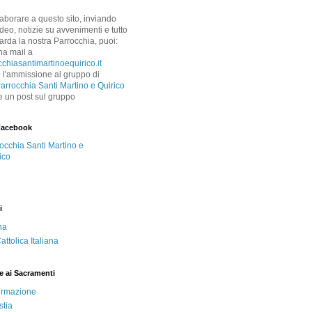
laborare a questo sito, inviando
 video, notizie su avvenimenti e tutto
arda la nostra Parrocchia, puoi:
na mail a
chiasantimartinoequirico.it
 l'ammissione al gruppo di
arrocchia Santi Martino e Quirico
e un post sul gruppo
Facebook
occhia Santi Martino e
ico
i
ha
ttolica Italiana
e ai Sacramenti
ermazione
stia