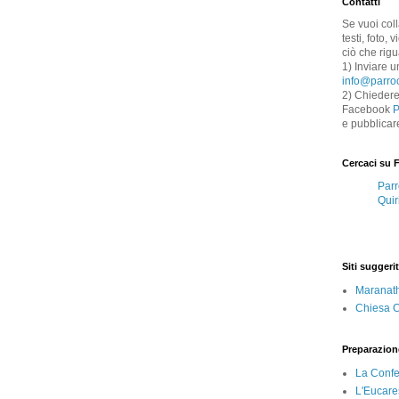
Contatti
Se vuoi col
testi, foto,
ciò che rigu
1) Inviare u
info@parroc
2) Chiedere
Facebook
P
e pubblicar
Cercaci su 
Parr
Quir
Siti suggerit
Maranat
Chiesa Ca
Preparazion
La Conf
L'Eucare