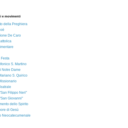
i e movimenti
to della Preghiera
Noè
ione De Caro
attolica
imentare
 Festa
ifonico S. Martino
i Notre Dame
ariano S. Quirico
issionario
eatrale
"San Filippo Neri"
 "San Giovanni"
ento dello Spirito
ore di Gesù
 Neocatecumenale