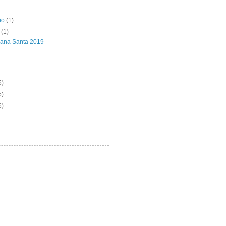
io
(1)
e
(1)
mana Santa 2019
5)
5)
6)